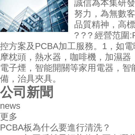
誠信為本集研
努力，為無數
品質精神，高
? ? ? 經營
控方案及PCBA加工服務。1，如
摩枕頭，熱水器，咖啡機，加濕器
電子煙，智能開關等家用電器，智
備，治具夾具。
公司新聞
news
更多
PCBA板為什么要進行清洗？